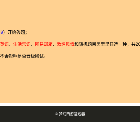
99
）开始答题；
英语
、
生活常识
、
网易邮箱
、
敦煌风情
和随机题目类型里任选一种，共2
不会影响是否晋级殿试。
©
梦幻西游答题器