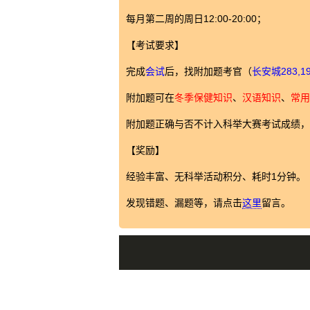
每月第二周的周日12:00-20:00；
【考试要求】
完成
会试
后，找附加题考官（
长安城283,1
附加题可在
冬季保健知识
、
汉语知识
、
常用
附加题正确与否不计入科举大赛考试成绩，
【奖励】
经验丰富、无科举活动积分、耗时1分钟。
发现错题、漏题等，请点击
这里
留言。