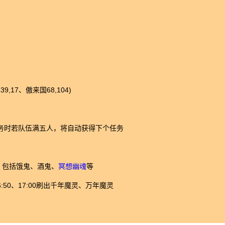
,17、傲来国68,104)
务时若队伍满五人，将自动获得下个任务
刷出；包括饿鬼、酒鬼、
冥想幽魂
等
0、16:50、17:00刷出千年魔灵、万年魔灵