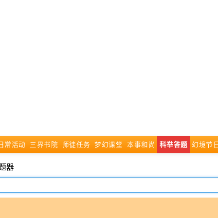
日常活动
三界书院
师徒任务
梦幻课堂
本事和尚
科举答题
幻境节
题器