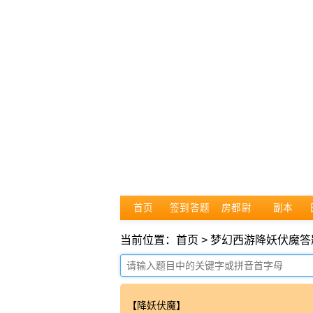
首页
签到答题
房都尉
副本
当前位置：首页 > 梦幻西游降妖伏魔答
【降妖伏魔】